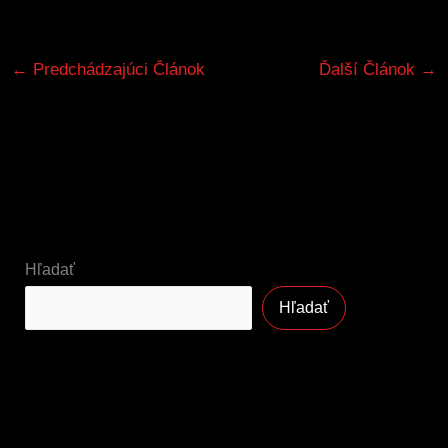
←
Predchádzajúci Článok
Ďalší Článok
→
Hľadať
Hľadať