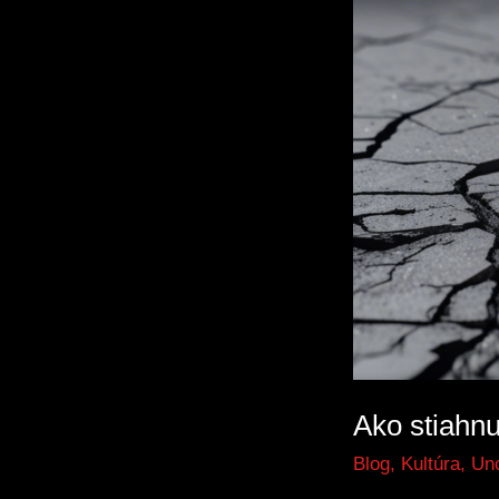
Apple
Intelligence
na
ktorýkoľvek
iPhone?
Ako stiahnu
Blog
,
Kultúra
,
Unc