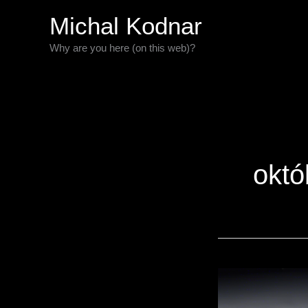
Preskočiť
Michal Kodnar
na
Why are you here (on this web)?
obsah
októ
Ako
stiahnuť