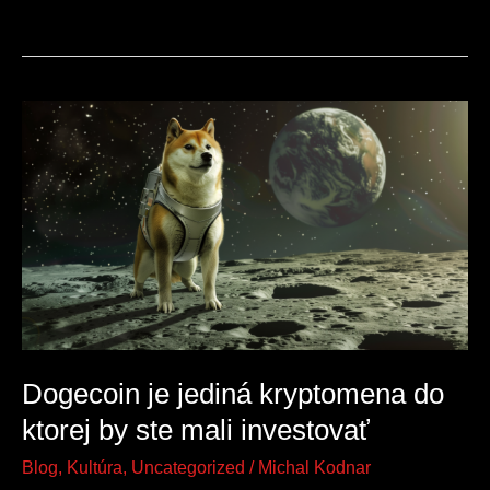
Dogecoin
je
jediná
kryptomena
do
ktorej
by
ste
mali
Dogecoin je jediná kryptomena do
investovať
ktorej by ste mali investovať
Blog
,
Kultúra
,
Uncategorized
/
Michal Kodnar