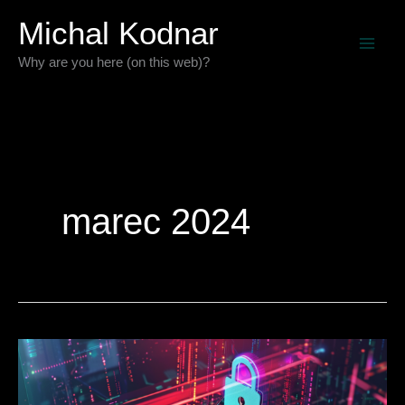
Preskočiť
Michal Kodnar
na
Why are you here (on this web)?
obsah
marec 2024
Porovnanie
(súkromných
a