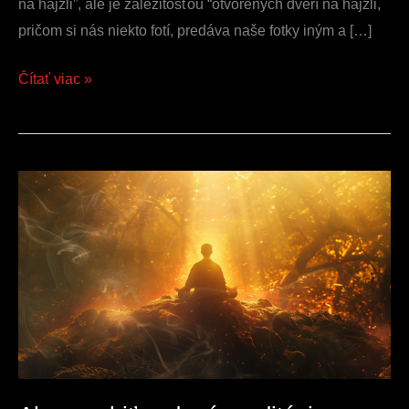
na hajzli”, ale je záležitosťou “otvorených dverí na hajzli,
pričom si nás niekto fotí, predáva naše fotky iným a […]
Čítať viac »
Ako
vyrobiť
vedenú
meditáciu
pomocou
AI