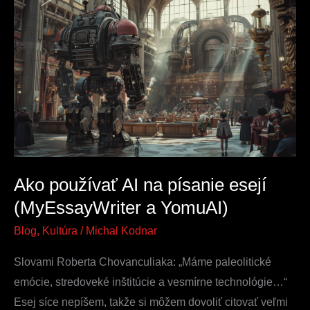
Ako
používať
AI
na
písanie
esejí
(MyEssayWriter
a
YomuAI)
Ako používať AI na písanie esejí
(MyEssayWriter a YomuAI)
Blog
,
Kultúra
/
Michal Kodnar
Slovami Roberta Chovanculiaka: „Máme paleolitické
emócie, stredoveké inštitúcie a vesmírne technológie…“
Esej síce nepíšem, takže si môžem dovoliť citovať veľmi