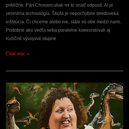
približne. Pán Chovanculiak mi to snáď odpustí. AI je
vesmírna technológia. Škola je nepochybne stredoveká
inštitúcia. Či chceme alebo nie, stále sú obe medzi nami.
Podobne ako vedľa seba paralelne koeexistovali aj
rozličné vývojové stupne
Čítať viac »
Nová
kniha
je
tu!