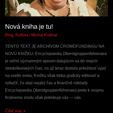
Nová kniha je tu!
Blog
,
Kultúra
/
Michal Kodnar
TENTO TEXT JE ARCHÍVOM CROWDFUNDINGU NA
NOVÚ KNIŽKU: Encyclopaedia Oberstgruppenführeraea
je veľmi významným spisom datujúcim sa do mojich
stredoškolských čias, no až teraz dostala príležitosť vyjsť
na svetlo sveta. Knižku však treba graficky editovať a
vytlačiť, čo stojí nejaký čas a finančné náklady.
Encyclopaedia Oberstgruppenführeraea preto k svojmu
finálnemu zrodu však potrebuje vás — vás
Čítať viac »