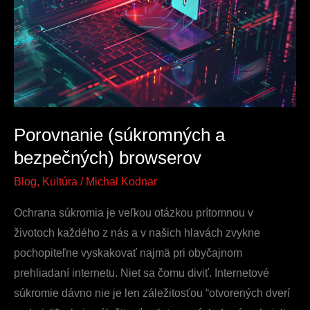
bezpečných)
browserov
Porovnanie (súkromných a
bezpečných) browserov
Blog
,
Kultúra
/
Michal Kodnar
Ochrana súkromia je veľkou otázkou prítomnou v
životoch každého z nás a v našich hlavách zvykne
pochopiteľne vyskakovať najmä pri obyčajnom
prehliadaní internetu. Niet sa čomu diviť. Internetové
súkromie dávno nie je len záležitosťou “otvorených dverí