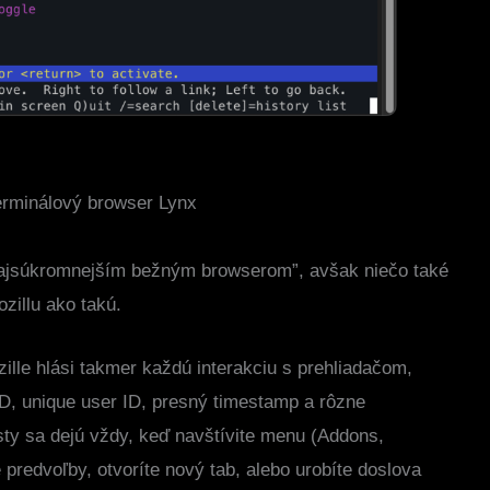
erminálový browser Lynx
“najsúkromnejším bežným browserom”, avšak niečo také
ozillu ako takú.
zille hlási takmer každú interakciu s prehliadačom,
D, unique user ID, presný timestamp a rôzne
sty sa dejú vždy, keď navštívite menu (Addons,
 predvoľby, otvoríte nový tab, alebo urobíte doslova