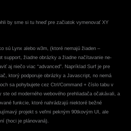
li by sme si tu hneď pre začiatok vymenovať XY
ko sú Lynx alebo w3m, (ktoré nemajú žiaden –
t support, žiadne obrázky a žiadne načítavanie ne-
ť aj niečo viac “advanced”. Napríklad Surf je pre
ač, ktorý podporuje obrázky a Javascript, no nemá
aboch sa pohybujete cez Ctrl/Command + číslo tabu v
 by ste od moderného webového prehliadača očakávali, a
vané funkcie, ktoré nahrádzajú niektoré bežné
zaujímavý projekt s veľmi pekným 90tkovým UI, ale
ní (hoci je plánovaná).