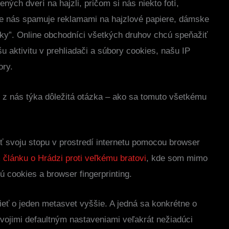
rených dverí na hajzli, pričom si nás niekto fotí,
ne nás spamuje reklamami na hajzlové papiere, dámske
eky”. Online obchodníci všetkých druhov chcú speňažiť
u aktivitu v prehliadači a súbory cookies, našu IP
tory.
h z nás týka dôležitá otázka – ako sa tomuto všetkému
ť svoju stopu v prostredí internetu pomocou browser
 článku o Hrádzi proti veľkému bratovi
, kde som mimo
jú cookies a browser fingerprinting.
eť o jeden metasvet vyššie. A jedná sa konkrétne o
vojimi defaultným nastaveniami veľakrát nežiadúci