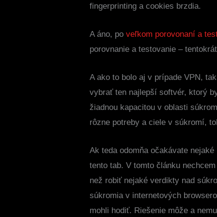
fingerprinting a cookies brzdia.
A áno, po
veľkom porovonaní a tes
porovnanie a testovanie – tentokrá
A ako to bolo aj v prípade VPN, tak
vybrať ten najlepší softvér, ktorý
žiadnou kapacitou v oblasti súkrom
rôzne potreby a ciele v súkromí, to
Ak teda odomňa očakávate nejaké r
tento tab. V tomto článku nechcem
než robiť nejaké verdikty nad súk
súkromia v internetových browseroc
mohli hodiť. Riešenie môže a nemu