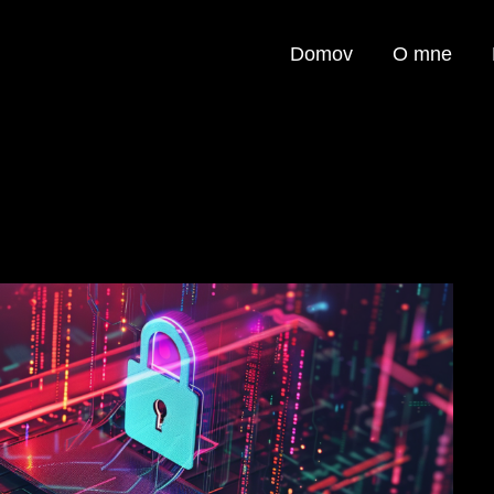
Domov
O mne