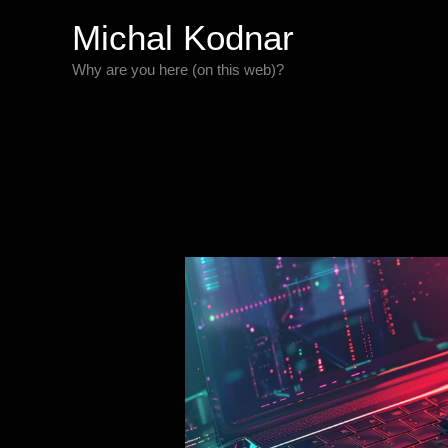
Preskočiť
Michal Kodnar
na
Why are you here (on this web)?
obsah