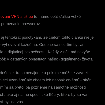
tovaní VPN služieb
tu máme opäť ďalšie veľké
t porovnanie browserov.
 aj tentokrát podotýkam, že cieľom tohto článku nie je
 by vyhovoval každému. Osobne sa necítim byť ani
ia a digitálnej bezpečnosti. Každý z nás má navyše
bôž v ostatných oblastiach nášho (digitálneho) života.
iešenie, tu ho nenájdete a pokojne môžete zavrieť
 veci uzatvárať ale chcem ich naopak otvárať – skôr
romím sa preto iba pozrieme na samotné možnosti
h, ako aj na iné špecifické fíčury, ktoré by sa vám
sí byť na vás.