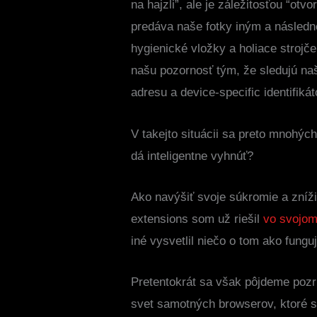
na hajzli”, ale je záležitosťou “otvo
predáva naše fotky iným a násled
hygienické vložky a holiace strojč
našu pozornosť tým, že sledujú naš
adresu a device-specific identifiká
V takejto situácii sa preto mnohýc
dá inteligentne vyhnúť?
Ako navýšiť svoje súkromie a zníži
extensions som už riešil
vo svojom
iné vysvetlil niečo o tom ako fungu
Pretentokrát sa však pôjdeme pozri
svet samotných browserov, ktoré s