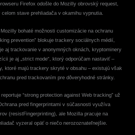
rowseru Firefox odošle do Mozilly obrovský request,
r celom stave prehliadača v okamihu vypnutia.
 Mozilly bohaté možnosti customizácie na ochranu
ing prevention” blokuje trackery sociálnych médií,
kuje aj trackovanie v anonymných oknách, kryptominery
zícii je aj „strict mode“, ktorý odporúčam nastaviť –
y, ktoré majú trackery skryté v obsahu – existujú však
 ochranu pred trackovaním pre dôveryhodné stránky.
reportuje “strong protection against Web tracking” už
Ochrana pred fingerprintami v súčasnosti využíva
ov (resistFingerprinting), ale Mozilla pracuje na
hliadač vyzeral opäť o niečo nerozoznateľnejšie.