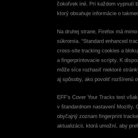
čokoľvek iné. Pri každom vypnutí b
ktorý obsahuje informácie o takme
Na druhej strane, Firefox má mimo
súkromia. “Standard enhanced track
cross-site tracking cookies a blo
a fingerprintovacie scripty. K dispo
môže síce rozhasiť niektoré stránk
aj spôsoby, ako povoliť rozšírenú
EFF’s Cover Your Tracks test však 
v štandardnom nastavení Mozilly. 
obyčajný zoznam fingerprint tracker
aktualizácii, ktorá umožní, aby pre