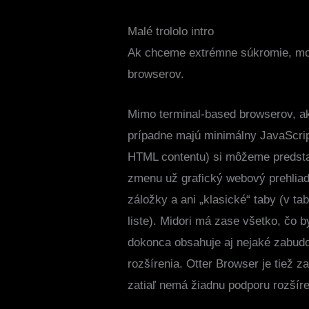
Malé trololo intro
Ak chceme extrémne súkromie, moh
browserov.
Mimo terminal-based browserov, a
prípadne majú minimálny JavaScrip
HTML contentu) si môžeme predstavi
zmenu už grafický webový prehliad
záložky a ani „klasické“ taby (v t
liste). Midori má zase všetko, čo
dokonca obsahuje aj nejaké zabudo
rozšírenia. Otter Browser je tiež 
zatiaľ nemá žiadnu podporu rozšíre