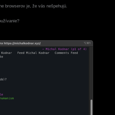
he browserov je, že vás nešpehujú.
oužívanie?