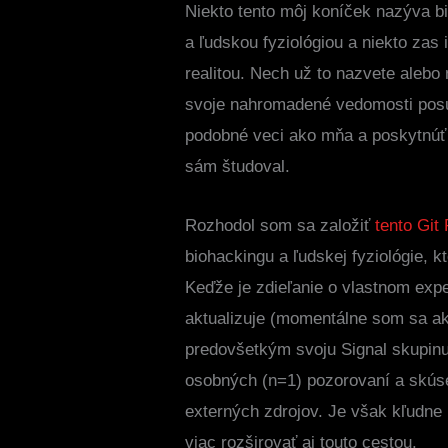
Niekto tento môj koníček nazýva 
a ľudskou fyziológiou a niekto zas
realitou. Nech už to nazvete alebo
svoje nahromadené vedomosti posun
podobné veci ako mňa a poskytnúť 
sám študoval.
Rozhodol som sa založiť
tento Git
biohackingu a ľudskej fyziológie, k
Keďže je zdieľanie o vlastnom exp
aktualizuje (momentálne som sa ak
predovšetkým svoju Signal skupinu 
osobných (n=1) pozorovaní a skúse
externých zdrojov. Je však kľudne
viac rozširovať aj touto cestou.