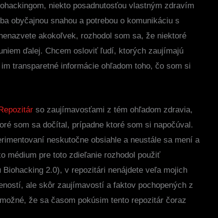
biohackingom, niekto posadnutosťou vlastným zdravím
 iba obyčajnou snahou a potrebou o komunikáciu s
 nenazvete akokoľvek, rozhodol som sa, že niektoré
iem ďalej. Chcem osloviť ľudí, ktorých zaujímajú
im transparetné informácie ohľadom toho, čo som si
 Repozitár
so zaujímavosťami z tém ohľadom zdravia,
toré som sa dočítal, prípadne ktoré som si napočúval.
erimentovaní neskutočne obsiahle a neustále sa mení a
o médium pre toto zdieľanie rozhodol použiť
Biohacking 2.0), v repozitári nenájdete veľa mojich
ností, ale skôr zaujímavostí a faktov pochopených z
 možné, že sa časom pokúsim tento repozitár čoraz