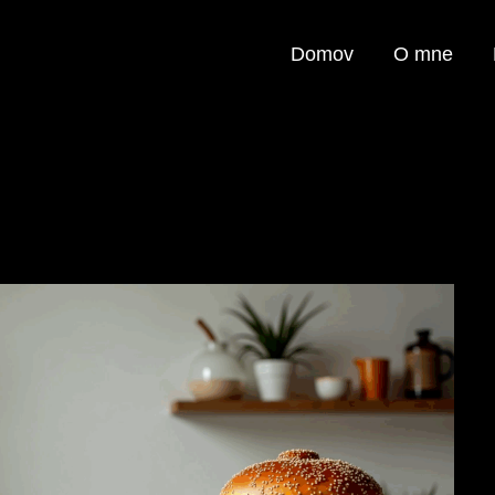
Domov
O mne