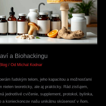
raví a Biohackingu
Blog
/ Od
Michal Kodnar
aoberám ľudským telom, jeho kapacitou a možnosťami
nielen teoreticky, ale aj prakticky. Rád zisťujem,
 jednotlivé cvičenie, supplement, protokol, bylinka,
elo a konieckoncov našu unikátnu skúsenosť v ňom.