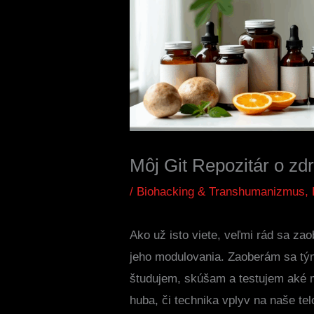
Môj Git Repozitár o zd
/
Biohacking & Transhumanizmus
,
Ako už isto viete, veľmi rád sa z
jeho modulovania. Zaoberám sa tým 
študujem, skúšam a testujem aké má
huba, či technika vplyv na naše t