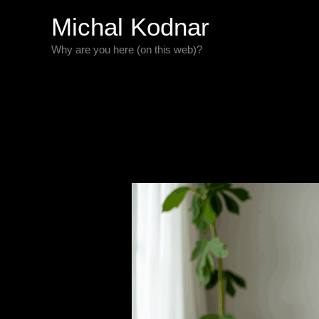
Preskočiť
Michal Kodnar
na
Why are you here (on this web)?
obsah