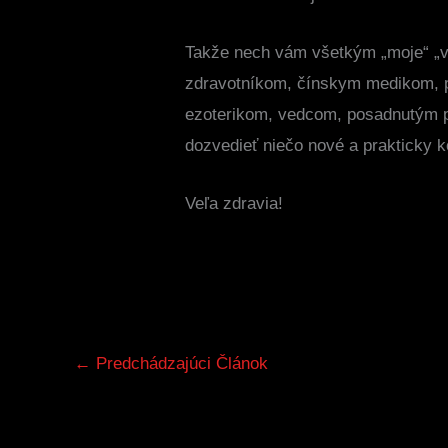
Takže nech vám všetkým „moje“ „v
zdravotníkom, čínskym medikom, p
ezoterikom, vedcom, posadnutým p
dozvedieť niečo nové a prakticky 
Veľa zdravia!
←
Predchádzajúci Článok