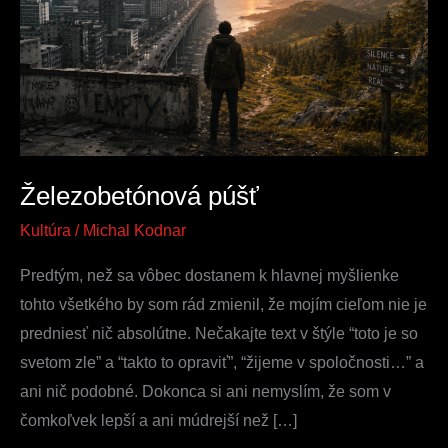
Železobetónová púšť
Kultúra
/
Michal Kodnar
Predtým, než sa vôbec dostanem k hlavnej myšlienke
tohto všetkého by som rád zmienil, že mojím cieľom nie je
predniesť nič absolútne. Nečakajte text v štýle “toto je so
svetom zle” a “takto to opraviť”, “žijeme v spoločnosti…” a
ani nič podobné. Dokonca si ani nemyslím, že som v
čomkoľvek lepší a ani múdrejší než […]