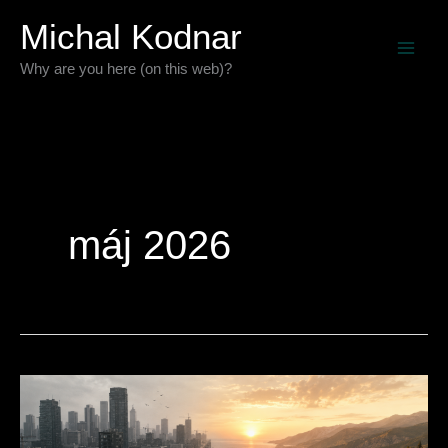
Preskočiť
Michal Kodnar
na
Why are you here (on this web)?
obsah
máj 2026
Železobetónová
púšť