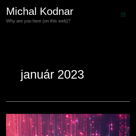
Preskočiť
Michal Kodnar
na
Why are you here (on this web)?
obsah
január 2023
Čo
zohľadniť
pri