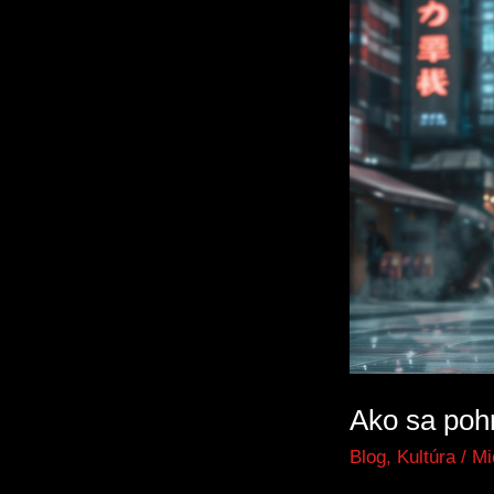
pohrať
s
telefónnym
číslom
Ako sa poh
Blog
,
Kultúra
/
Mi