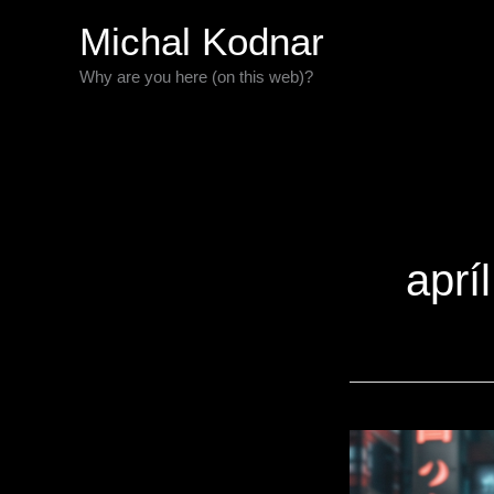
Preskočiť
Michal Kodnar
na
Why are you here (on this web)?
obsah
aprí
Ako
sa