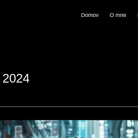
Domov
O mne
l 2024