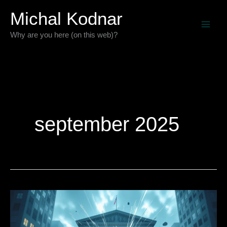
Preskočiť
Michal Kodnar
na
Why are you here (on this web)?
obsah
september 2025
Politika
ako
sen: