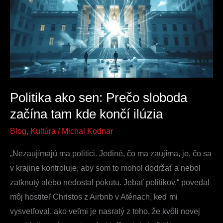
Prečo
sloboda
začína
tam
kde
končí
Politika ako sen: Prečo sloboda
ilúzia
začína tam kde končí ilúzia
Blog
,
Kultúra
/
Michal Kodnar
„Nezaujímajú ma politici. Jediné, čo ma zaujíma, je, čo sa
v krajine kontroluje, aby som to mohol dodržať a nebol
zatknutý alebo nedostal pokutu. Jebať politikov,“ povedal
môj hostiteľ Christos z Airbnb v Aténach, keď mi
vysvetľoval, ako veľmi je nasratý z toho, že kvôli novej