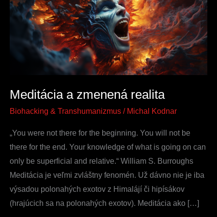
realita
Meditácia a zmenená realita
Biohacking & Transhumanizmus
/
Michal Kodnar
„You were not there for the beginning. You will not be
there for the end. Your knowledge of what is going on can
only be superficial and relative.“ William S. Burroughs
Meditácia je veľmi zvláštny fenomén. Už dávno nie je iba
výsadou polonahých exotov z Himalájí či hipísákov
(hrajúcich sa na polonahých exotov). Meditácia ako […]