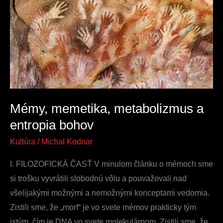
metabolizmus
a
entropia
bohov
Mémy, memetika, metabolizmus a
entropia bohov
Kultúra
/
Michal Kodnar
I. FILOZOFICKÁ ČASŤ V minulom článku o mémoch sme
si trošku vyvrátili slobodnú vôlu a pouvažovali nad
všelijakými možnými a nemožnými konceptami vedomia.
Zistili sme, že „morf“ je vo svete mémov prakticky tým
istým, čím je DNA vo svete molekulárnom. Zistili sme, že