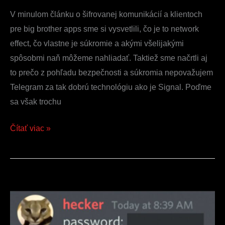
V minulom článku o šifrovanej komunikácií a klientoch
pre big brother apps sme si vysvetlili, čo je to network
effect, čo vlastne je súkromie a akými všelijakými
spôsobmi naň môžeme nahliadať. Taktiež sme načrtli aj
to prečo z pohľadu bezpečnosti a súkromia nepovažujem
Telegram za tak dobrú technológiu ako je Signal. Poďme
sa však trochu
Čítať viac »
Nemáte
čo
skrývať: