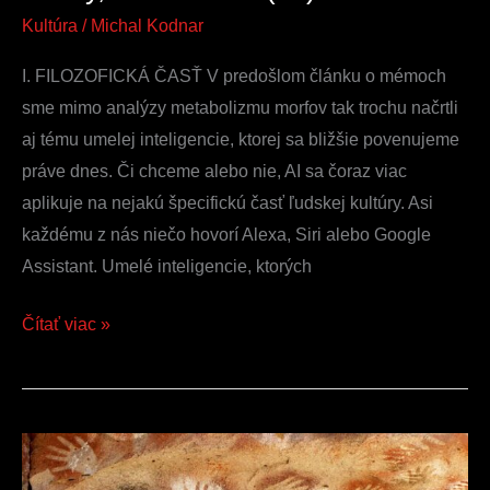
Kultúra
/
Michal Kodnar
I. FILOZOFICKÁ ČASŤ V predošlom článku o mémoch
sme mimo analýzy metabolizmu morfov tak trochu načrtli
aj tému umelej inteligencie, ktorej sa bližšie povenujeme
práve dnes. Či chceme alebo nie, AI sa čoraz viac
aplikuje na nejakú špecifickú časť ľudskej kultúry. Asi
každému z nás niečo hovorí Alexa, Siri alebo Google
Assistant. Umelé inteligencie, ktorých
Čítať viac »
Mémy,
memetika,