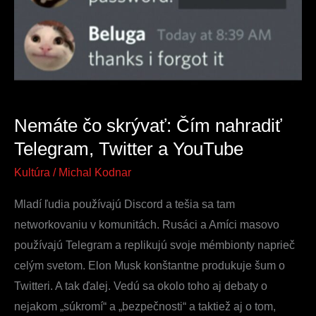
Čím
nahradiť
Telegram,
Twitter
a
YouTube
Nemáte čo skrývať: Čím nahradiť
Telegram, Twitter a YouTube
Kultúra
/
Michal Kodnar
Mladí ľudia používajú Discord a tešia sa tam
networkovaniu v komunitách. Rusáci a Amíci masovo
používajú Telegram a replikujú svoje mémbionty naprieč
celým svetom. Elon Musk konštantne produkuje šum o
Twitteri. A tak ďalej. Vedú sa okolo toho aj debaty o
nejakom „súkromí“ a „bezpečnosti“ a taktiež aj o tom,