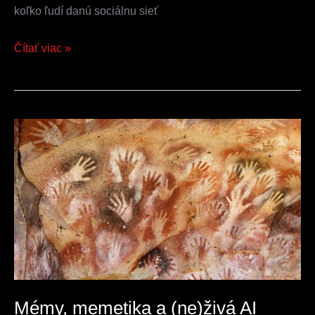
koľko ľudí danú sociálnu sieť
Čítať viac »
Mémy,
memetika
a
(ne)živá
AI
Mémy, memetika a (ne)živá AI