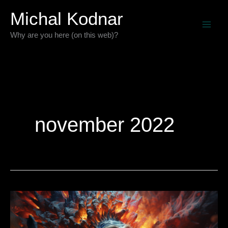
Preskočiť
Michal Kodnar
na
Why are you here (on this web)?
obsah
november 2022
Meditácia
a
zmenená