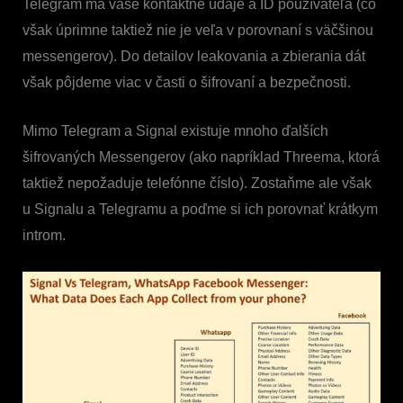
Telegram má vaše kontaktné údaje a ID používateľa (čo
však úprimne taktiež nie je veľa v porovnaní s väčšinou
messengerov). Do detailov leakovania a zbierania dát
však pôjdeme viac v časti o šifrovaní a bezpečnosti.
Mimo Telegram a Signal existuje mnoho ďalších
šifrovaných Messengerov (ako napríklad Threema, ktorá
taktiež nepožaduje telefónne číslo). Zostaňme ale však
u Signalu a Telegramu a poďme si ich porovnať krátkym
introm.