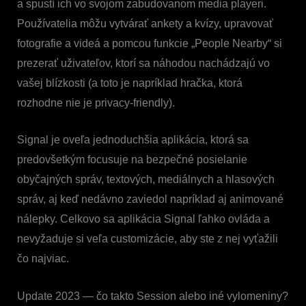
a spustí ich vo svojom zabudovanom media playeri.
Používatelia môžu vytvárať ankety a kvízy, upravovať
fotografie a videá a pomcou funkcie „People Nearby“ si
prezerať uživateľov, ktorí sa náhodou nachádzajú vo
vašej blízkosti (a toto je napríklad hračka, ktorá
rozhodne nie je privacy-friendly).
Signal je oveľa jednoduchšia aplikácia, ktorá sa
predovšetkým focusuje na bezpečné posielanie
obyčajných správ, textových, mediálnych a hlasových
správ, aj keď nedávno zaviedol napríklad aj animované
nálepky. Celkovo sa aplikácia Signal ľahko ovláda a
nevyžaduje si veľa customizácie, aby ste z nej vyťažili
čo najviac.
Update 2023 — čo takto Session alebo iné vylomeniny?