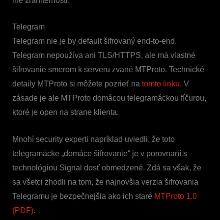
iné zraniteľnosti.
Telegram
Telegram nie je by default šifrovaný end-to-end.
Telegram nepoužíva ani TLS/HTTPS, ale má vlastné
šifrovanie smerom k serveru zvané MTProto. Technické
detaily MTProto si môžete pozrieť na
tomto linku
. V
zásade je ale MTProto domácou telegramáckou fíčurou,
ktoré je open na strane klienta.
Mnohí security experti napríklad uviedli, že toto
telegramácke „domáce šifrovanie“ je v porovnaní s
technológiou Signal dosť obmedzené. Zdá sa však, že
sa všetci zhodli na tom, že najnovšia verzia šifrovania
Telegramu je bezpečnejšia ako ich staré
MTProto 1.0
(PDF)
.