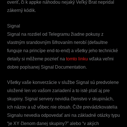
overiť, či k appke náhodou nejaký Veľký Brat nepridal
zákerný kódik.
Signal
Signal na rozdiel od Telegramu žiadne pokusy z
vlastným srandovným šifrovaním nerobí (defaultne
funguje na princípe end-to-end) a všetky jeho technické
detaily si môžeme pozrieť na
tomto linku
vďaka veľmi
dobre popísanej Signal Documentation.
Všetky vaše konverzácie v službe Signal sú predvolene
uložené len vo vašom zariadení a to isté platí aj pre
skupiny. Signal servery nevidia členstvo v skupinách,
ich názov a už vôbec nie obsah. Čiže prevádzkovatelia
Signalu nevedia odpovedať ani na základné otázky typu
“je XY členom danej skupiny?” alebo “v akých