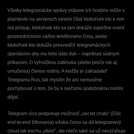
Všetky telegramácke správy vrátane ich histórie môže v
plaintexte na serveroch veselo čítať ktokoľvek kto k nim
má prístup, ktokoľvek kto sa tam dokáže úspešne overiť
prostredníctvom vášho telefónneho čísla, alebo
ktokoľvek kto dokáže presvedčiť telegramáckych
operátorov aby mu tieto dáta dali – napríklad súdnym
príkazom, či vyhrážkou zatknutia (alebo prečo nie aj
umučenia) členov rodiny. A keďže je zakladateľ
Telegramu Rus, tak myslím že ani nemusíme
pochybovať o tom, že by k niečomu podobnému mohlo
dôjsť.
Telegram síce podporuje možnosť „secret chatu“ (čiže
end-to-end šifrovania) vďaka čomu sa dá telegramový
cloud tak trochu „obísť“, ale niečo také sa už nevzťahuje