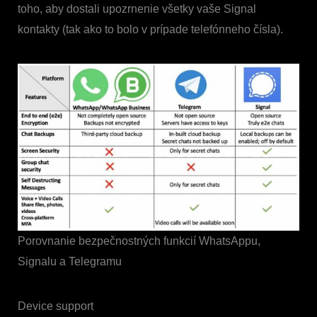
toho, aby dostali upozrnenie všetky vaše Signal
kontakty (tak ako to bolo v prípade telefónneho čísla).
Porovnanie bezpečnostných funkcií WhatsAppu,
Signalu a Telegramu
Device support