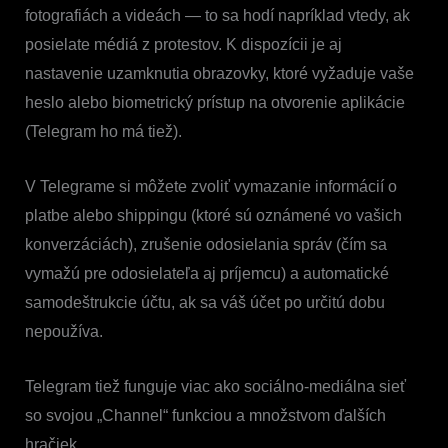
fotografiách a videách — to sa hodí napríklad vtedy, ak
posielate médiá z protestov. K dispozícii je aj
nastavenie uzamknutia obrazovky, ktoré vyžaduje vaše
heslo alebo biometrický prístup na otvorenie aplikácie
(Telegram ho má tiež).
V Telegrame si môžete zvoliť vymazanie informácií o
platbe alebo shippingu (ktoré sú oznámené vo vašich
konverzáciách), zrušenie odosielania správ (čím sa
vymažú pre odosielateľa aj príjemcu) a automatické
samodeštrukcie účtu, ak sa váš účet po určitú dobu
nepoužíva.
Telegram tiež funguje viac ako sociálno-mediálna sieť
so svojou „Channel“ funkciou a množstvom ďalších
hračiek.