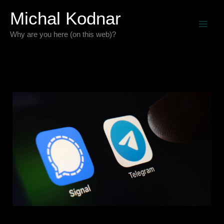
Preskočiť
Michal Kodnar
na
Why are you here (on this web)?
obsah