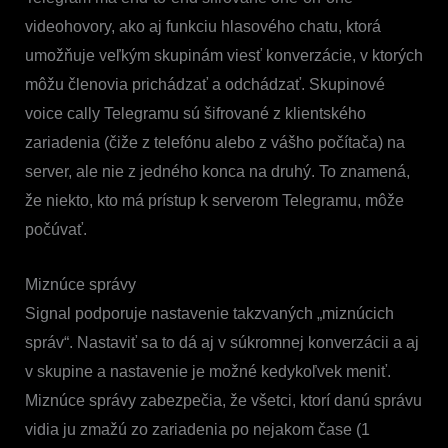
videohovory, ako aj funkciu hlasového chatu, ktorá
umožňuje veľkým skupinám viesť konverzácie, v ktorých
môžu členovia prichádzať a odchádzať. Skupinové
voice cally Telegramu sú šifrované z klientského
zariadenia (čiže z telefónu alebo z vášho počítača) na
server, ale nie z jedného konca na druhý. To znamená,
že niekto, kto má prístup k serverom Telegramu, môže
počúvať.
Miznúce správy
Signal podporuje nastavenie takzvaných „miznúcich
správ“. Nastaviť sa to dá aj v súkromnej konverzácii a aj
v skupine a nastavenie je možné kedykoľvek meniť.
Miznúce správy zabezpečia, že všetci, ktorí danú správu
vidia ju zmažú zo zariadenia po nejakom čase (1