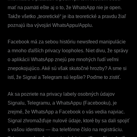
mať na pamäti ešte aj o to, že WhatsApp nie je open.
Takže všetko „teoretické“ je iba teoretické a pravdu žiaľ
poznajú iba vývojári WhatsAppu/Applu.
Facebook má za sebou históriu newsfeed manipulácie
a mnoho ďalších privacy loopholes. Niet divu, že správy
o aplikácii WhatsApp znejú pre mnohých ľudí veľmi
znepokojujúco. Aké sú však skutočné hrozby? A sme si
istí, že Signal a Telegram sú lepšie? Poďme to zistiť.
Ak sa pozriete na privacy labely osobných údajov
Signalu, Telegramu, a WhatsAppu (Facebooku), je
zrejmé, že WhatsApp a Facebook o vás vedia najviac.
Signal zhromažďuje nulové údaje, ktoré by sa dali spojiť
s vašou identitou — iba telefónne číslo na registráciu.