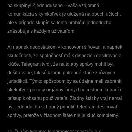
na skupiny! Zjednudušene – vaša vzájomná
komunikácia s kýmkoľvek je uložená na oboch účtoch,
ale v prípade skupín sa tento problém jednoducho
znásobuje s každým užívateľom.
Aj napriek nedostatkom v koncovom šifrovaní a napriek
skutočnosti, že spoločnosť má k dispozícii dešifrovacie
kľúče, Telegram tvrdí, že na to aby správy mohli byť
dešifrované, tak sú k tomu potrebné kľúče z rôznych
jurisdikcií. Týmto spôsobom by sa údajne mali zabrániť
akékoľvek pokusy orgánov činných v trestnom konaní o
prístup k obsahu používateľa. Žiadny štát by vraj nemal
byť jednoducho schopný prinútiť Telegram dešifrovať
správy, pretože v žiadnom štáte nie je kľúč kompletný.
To, či nám tvrdenie telegramistov postačuje k