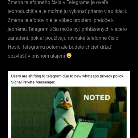
Zmena telefónneho čísla v Telegrame je oveľa
jednoduchšia a je možné ju vykonať priamo v aplikácii.
Zmena telefónov nie je vôbec problém, pretože k
jednému Telegram účtu môže byť prihlásených viacero
zariadení, pokiaľ používajú rovnaké telefónne číslo.
Heslo Telegramu potom ale budete chcieť držať
obzvlášť v prísnom utajení