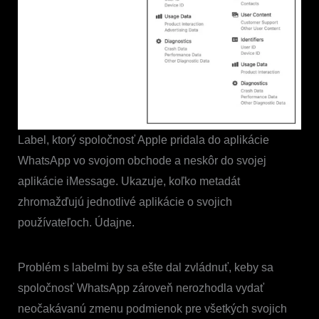
Label, ktorý spoločnosť Apple pridala do aplikácie
WhatsApp vo svojom obchode a neskôr do svojej
aplikácie iMessage. Ukazuje, koľko metadát
zhromažďujú jednotlivé aplikácie o svojich
používateľoch. Údajne.
Problém s labelmi by sa ešte dal zvládnuť, keby sa
spoločnosť WhatsApp zároveň nerozhodla vydať
neočakávanú zmenu podmienok pre všetkých svojich