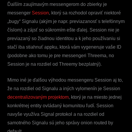
Ďalším zaujímavým messengerom do zbierky je
messenger
Session
, ktorý sa rozhodol opraviť niektoré
„bugy“ Signalu (akým je napr. previazanosť s telefónnym
číslom) a zájsť so súkromím ešte ďalej. Session nie je
previazaný so žiadnou identitou a k jeho používaniu si
stačí iba stiahnuť appku, ktorá vám vygeneruje vaše ID
(podobne ako tomu je pre messengeri Threema, no
Session je na rozdiel od Threemy bezplatný).
Mimo iné je ďalšou výhodou messengeru Session aj to,
že na rozdiel od Signalu a iných vylomenín je Session
decentralizovaným projektom
, ktorý je na miesto jednej
konkrétnej entity ovládaný komunitou ľudí. Session
navyše využíva Signal protokol a na rozdiel od
samotného Signalu sú jeho správy onion routed by
default.