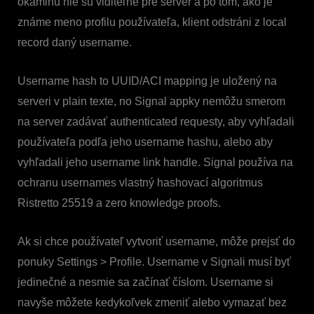
okamihu nie sú viditeľné pre server a po tom, ako je
známe meno profilu používateľa, klient odstráni z local
record daný username.
Username hash to UUID/ACI mapping je uložený na
serveri v plain texte, no Signal appky nemôžu smerom
na server zadávať authenticated requesty, aby vyhľadali
používateľa podľa jeho username hashu, alebo aby
vyhľadali jeho username link handle. Signal používa na
ochranu usernames vlastný hashovací algoritmus
Ristretto 25519 a zero knowledge proofs.
Ak si chce používateľ vytvoriť username, môže prejsť do
ponuky Settings > Profile. Username v Signali musí byť
jedinečné a nesmie sa začínať číslom. Username si
navyše môžete kedykoľvek zmeniť alebo vymazať bez