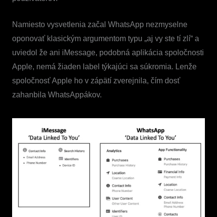
Namiesto vysvetlenia začal WhatsApp nezmyselne
oponovať klasickým argumentom typu „aj vy ste tí zlí“ a
uviedol že ani iMessage, podobná aplikácia spoločnosti
Apple, nemá žiaden label týkajúci sa súkromia. Lenže
spoločnosť Apple ho v zápätí zverejnila, čím dosť
zahanbila WhatsAppákov.