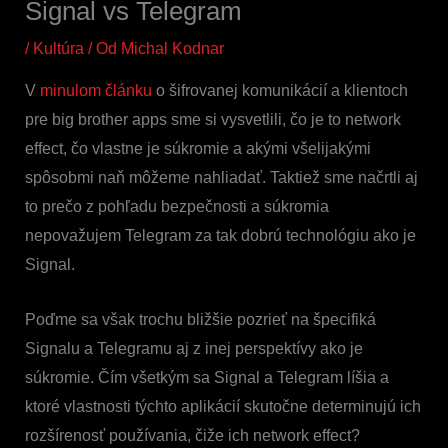
Signal vs Telegram
/
Kultúra
/ Od
Michal Kodnar
V
minulom článku
o šifrovanej komunikácií a klientoch
pre big brother apps sme si vysvetlili, čo je to network
effect, čo vlastne je súkromie a akými všelijakými
spôsobmi naň môžeme nahliadať. Taktiež sme načrtli aj
to prečo z pohľadu bezpečnosti a súkromia
nepovažujem Telegram za tak dobrú technológiu ako je
Signal.
Poďme sa však trochu bližšie pozrieť na špecifiká
Signalu a Telegramu aj z inej perspektívy ako je
súkromie. Čím všetkým sa Signal a Telegram líšia a
ktoré vlastnosti týchto aplikácií skutočne determinujú ich
rozšírenosť používania, čiže ich network effect?