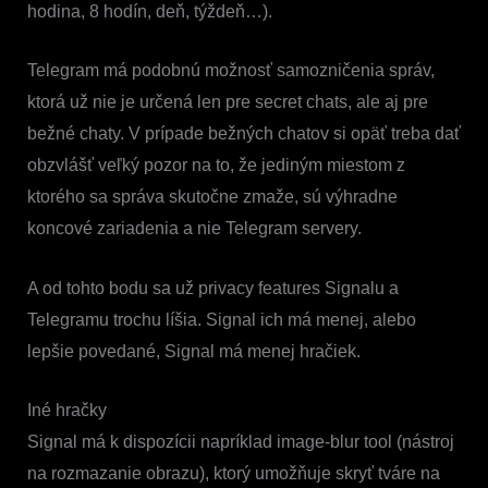
hodina, 8 hodín, deň, týždeň…).
Telegram má podobnú možnosť samozničenia správ,
ktorá už nie je určená len pre secret chats, ale aj pre
bežné chaty. V prípade bežných chatov si opäť treba dať
obzvlášť veľký pozor na to, že jediným miestom z
ktorého sa správa skutočne zmaže, sú výhradne
koncové zariadenia a nie Telegram servery.
A od tohto bodu sa už privacy features Signalu a
Telegramu trochu líšia. Signal ich má menej, alebo
lepšie povedané, Signal má menej hračiek.
Iné hračky
Signal má k dispozícii napríklad image-blur tool (nástroj
na rozmazanie obrazu), ktorý umožňuje skryť tváre na