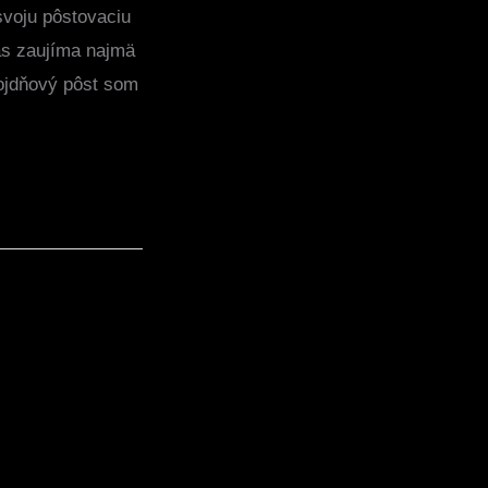
svoju pôstovaciu
vás zaujíma najmä
rojdňový pôst som