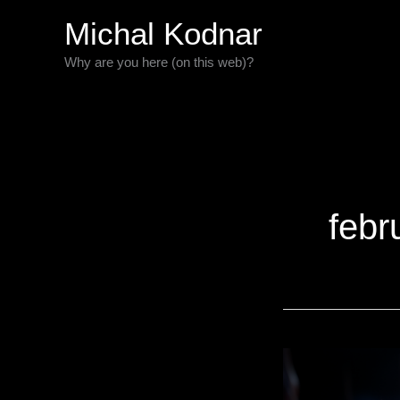
Preskočiť
Michal Kodnar
na
Why are you here (on this web)?
obsah
febr
Hladom
k