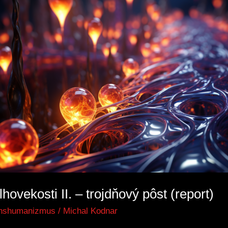
hovekosti II. – trojdňový pôst (report)
anshumanizmus
/
Michal Kodnar