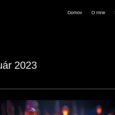
Domov
O mne
uár 2023