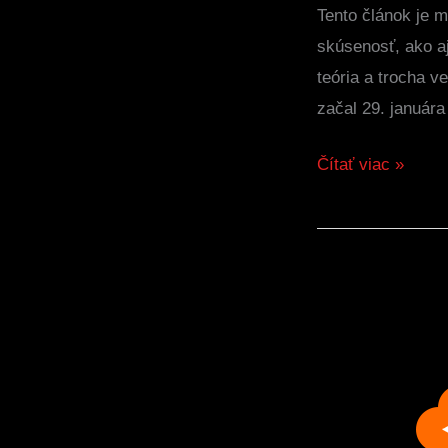
Tento článok je 
skúsenosť, ako aj
teória a trocha v
začal 29. januára
Čítať viac »
Monero
a
finančná
anonymita
pre
začiatočníkov