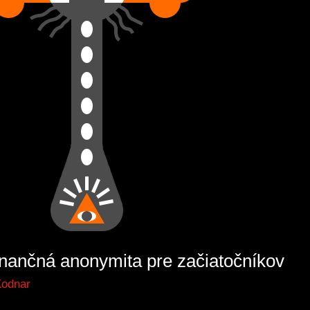
inančná anonymita pre začiatočníkov
Kodnar