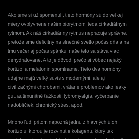
Ako sme si už spomenuli, tieto hormóny sú do veľkej
miery ovplyvnené našim biorytmom, teda cirkadiálnym
rytmom. Ak náš cirkadiánny rytmus nepracuje správne,
pretože sme deficitný na slnečné svetlo počas dňa a na
tmu večer aj počas spánku, naše telo sa stáva viac
dehydratované. A to je dôvod, prečo si vôbec nejaký
kortizol a melatonín spomíname. Tieto dva hormóny
údajne majú veľký súvis s modernými, ale aj
civilizačnými chorobami, vrátane problémov ako leaky
gut, autimunitné ťažkosti, fybromyalgia, vyčerpanie
nadobličiek, chronický stres, apod.
Mnoho ľudí pritom nepozná jednu z hlavných úloh
kortizolu, ktorou je rozvinutie kolagénu, ktorý tak