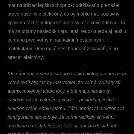
mať napríklad lepšiu schopnosť udržiavať a prenášať
práve naše milé elektróny, čo by mohlo mať pozitívny
vplyv na rôzne biologické procesy a celkové zdravie. To
má za priamy následok napr. lepší redox a teda aj lepšiu
ochranu pred voľnými radikálmi (nestabilnými
molekulami, ktoré majú neschopnosť získavať alebo
strácať elektróny).
Kto náhodou zmeškal stredoškolskú biológiu a nepozná
voľné radikály, tak by mal vedieť, že voľné radikály sú
atómy, molekuly alebo ióny, ktoré majú nepárový
elektrón na ich valenčnej vrstve – poslednej vrstve
elektrónového obalu atómu. Táto nepárová elektrónová
konfigurácia spôsobuje, že voľné radikály sú veľmi
reaktívne a nestabilné, pretože sa snažia dosiahnuť