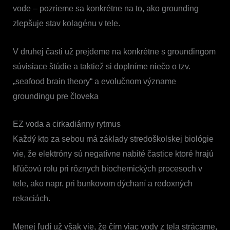
vode – pozrieme sa konkrétne na to, ako grounding
zlepšuje stav kolagénu v tele.
V druhej časti už prejdeme na konkrétne s groundingom
súvisiace štúdie a taktiež si doplníme niečo o tzv.
„seafood brain theory“ a evolučnom význame
groundingu pre človeka
EZ voda a cirkadiánny rytmus
Každý kto za sebou má základy stredoškolskej biológie
vie, že elektróny sú negatívne nabité častice ktoré hrajú
kľúčovú rolu pri rôznych biochemických procesoch v
tele, ako napr. pri bunkovom dýchaní a redoxných
rekaciách.
Menej ľudí už však vie, že čím viac vody z tela strácame,