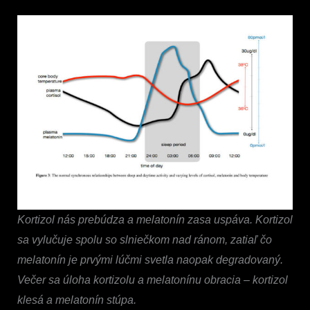
Kortizol nás prebúdza a melatonín zasa uspáva. Kortizol
sa vylučuje spolu so slniečkom nad ránom, zatiaľ čo
melatonín je prvými lúčmi svetla naopak degradovaný.
Večer sa úloha kortizolu a melatonínu obracia –
kortizol
klesá a melatonín stúpa.