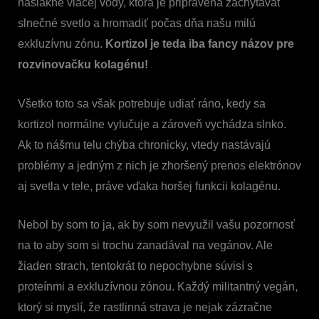
nasiakne viacej vody, ktorá je pripravená zachytávať
slnečné svetlo a hromadiť počas dňa našu milú
exkluzívnu zónu.
Kortizol je teda iba fancy názov pre
rozvinovačku kolagénu!
Všetko toto sa však potrebuje udiať ráno, kedy sa
kortizol normálne vylučuje a zároveň vychádza slnko.
Ak to nášmu telu chýba chronicky, vtedy nastávajú
problémy a jedným z nich je zhoršený prenos elektrónov
aj svetla v tele, práve vďaka horšej funkcii kolagénu.
Nebol by som to ja, ak by som nevyužil vašu pozornosť
na to aby som si trochu zanadával na vegánov. Ale
žiaden strach, tentokrát to nepochybne súvisí s
proteínmi a exkluzívnou zónou. Každý militantný vegán,
ktorý si myslí, že rastlinná strava je nejak zázračne