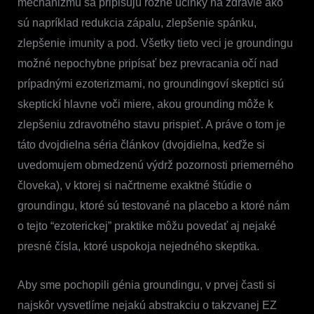
mechanizmu sa pripisujú rôzne účinky na zdravie ako
sú napríklad redukcia zápalu, zlepšenie spánku,
zlepšenie imunity a pod. Všetky tieto veci je groundingu
možné nepochybne pripísať bez prevracania očí nad
prípadnými ezoterizmami, no groundingoví skeptici sú
skeptickí hlavne voči miere, akou grounding môže k
zlepšeniu zdravotného stavu prispieť. A práve o tom je
táto dvojdielna séria článkov (dvojdielna, keďže si
uvedomujem obmedzenú výdrž pozornosti priemerného
človeka), v ktorej si načrtneme exaktné štúdie o
groundingu, ktoré sú testované na placebo a ktoré nám
o tejto “ezoterickej” praktike môžu povedať aj nejaké
presné čísla, ktoré uspokoja nejedného skeptika.
Aby sme pochopili génia groundingu, v prvej časti si
najskôr vysvetlíme nejakú abstrakciu o takzvanej EZ