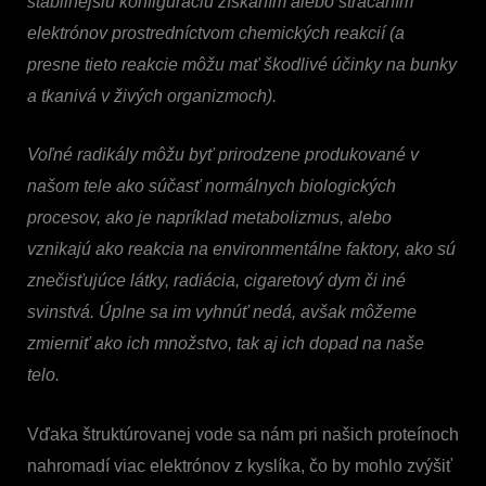
stabilnejšiu konfiguráciu získaním alebo strácaním
elektrónov prostredníctvom chemických reakcií (a
presne tieto reakcie môžu mať škodlivé účinky na bunky
a tkanivá v živých organizmoch).
Voľné radikály môžu byť prirodzene produkované v
našom tele ako súčasť normálnych biologických
procesov, ako je napríklad metabolizmus, alebo
vznikajú ako reakcia na environmentálne faktory, ako sú
znečisťujúce látky, radiácia, cigaretový dym či iné
svinstvá. Úplne sa im vyhnúť nedá, avšak môžeme
zmierniť ako ich množstvo, tak aj ich dopad na naše
telo.
Vďaka štruktúrovanej vode sa nám pri našich proteínoch
nahromadí viac elektrónov z kyslíka, čo by mohlo zvýšiť