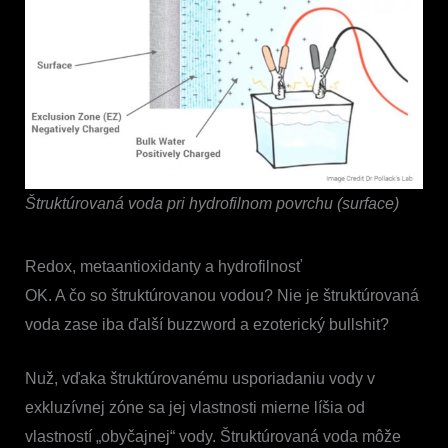
Štruktúrovaná voda pri hydrofilnom povrchu (surface)
Redox, metaantioxidanty a hydrofilnosť
OK. A čo so štruktúrovanou vodou? Nie je štruktúrovaná
voda zase iba ďalší buzzword a ezoterický bullshit?
Nuž, vďaka štruktúrovanému usporiadaniu vody v
exkluzívnej zóne sa jej vlastnosti mierne líšia od
vlastností „obyčajnej“ vody. Štruktúrovaná voda môže