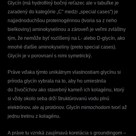
Glycín (má hydrofilný bočný reťazec ale v tabuľke je
zaradený do kategórie „C“ medzi „special cases“) je
najjednoduchšou proteinogénnou (tvoria sa z neho
bielkoviny) aminokyselinou a zároveň je veľmi zvláštny
tým, že nemôže byť rozlíšený na L- alebo D-glycín, ako
mnohé ďalšie aminokyseliny (preto special cases).
Glycín je v porovnaní s nimi symetrický.
Práve vďaka týmto unikátnym vlastnostiam glycínu si
príroda glycín vybrala na to, aby ho umiestnila
do živočíchov ako stavebný kameň ich kolagénu, ktorý
si vždy okolo seba drží štruktúrovanú vodu plnú
elektrónov, ale aj protónov. Glycín mimochodom tvorí až
jednu tretinu z kolagénu.
A práve tu vzniká zaujímavá korelácia s groundingom –