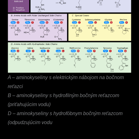
A
–
aminokyseliny s elektrickým nábojom na bočnom
reťazci
B
–
aminokyseliny s hydrofilným bočným reťazcom
(priťahujúcim vodu)
D
–
aminokyseliny s hydrofóbnym bočným reťazcom
(odpudzujúcim vodu