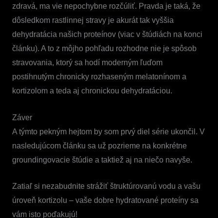
zdravá, ma vie nepochybne rozčúliť. Pravda je taká, že
dôsledkom rastlinnej stravy je akurát tak vyššia
dehydratácia našich proteínov (viac v štúdiách na konci
článku). A to z môjho pohľadu rozhodne nie je spôsob
stravovania, ktorý sa hodí moderným ľuďom
postihnutým chronicky rozhaseným melatonínom a
kortizolom a teda aj chronickou dehydratáciou.
Záver
A týmto pekným hejtom by som prvý diel série ukončil. V
nasledujúcom článku sa už pozrieme na konkrétne
groundingovacie štúdie a taktiež aj na niečo navyše.
Zatiaľ si nezabudnite strážiť štruktúrovanú vodu a vašu
úroveň kortizolu – vaše dobre hydratované proteíny sa
vám isto poďakujú!