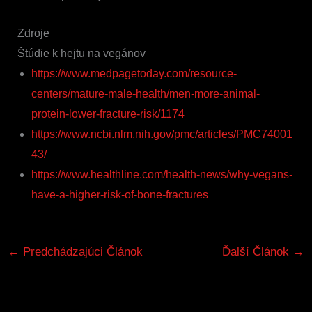
Zdroje
Štúdie k hejtu na vegánov
https://www.medpagetoday.com/resource-
centers/mature-male-health/men-more-animal-
protein-lower-fracture-risk/1174
https://www.ncbi.nlm.nih.gov/pmc/articles/PMC74001
43/
https://www.healthline.com/health-news/why-vegans-
have-a-higher-risk-of-bone-fractures
←
Predchádzajúci Článok
Ďalší Článok
→