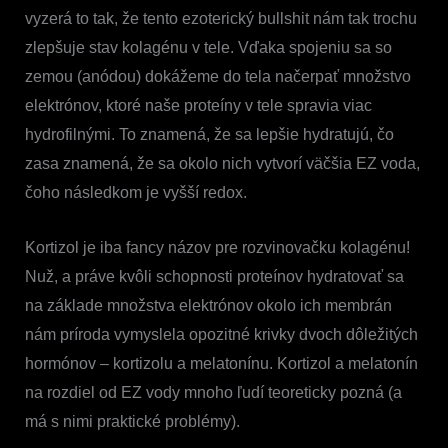
vyzerá to tak, že tento ezoterický bullshit nám tak trochu
zlepšuje stav kolagénu v tele. Vďaka spojeniu sa so
zemou (anódou) dokážeme do tela načerpať množstvo
elektrónov, ktoré naše proteíny v tele spravia viac
hydrofilnými. To znamená, že sa lepšie hydratujú, čo
zasa znamená, že sa okolo nich vytvorí väčšia EZ voda,
čoho následkom je vyšší redox.
Kortizol je iba fancy názov pre rozvinovačku kolagénu!
Nuž, a práve kvôli schopnosti proteínov hydratovať sa
na základe množstva elektrónov okolo ich membrán
nám príroda vymyslela opozitné krivky dvoch dôležitých
hormónov – kortizolu a melatonínu. Kortizol a melatonín
na rozdiel od EZ vody mnoho ľudí teoreticky pozná (a
má s nimi praktické problémy).