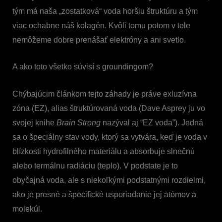
tým má naša „zostatková“ voda horšiu štruktúru a tým
viac ochabne náš kolagén. Kvôli tomu potom v tele
nemôžeme dobre prenášať elektróny a ani svetlo.
A ako toto všetko súvisí s groundingom?
Chýbajúcim článkom tejto záhady je práve exluzívna
zóna (EZ), alias štruktúrovaná voda (Dave Asprey ju vo
svojej knihe
Brain Strong
nazýval aj “EZ voda”). Jedná
sa o špeciálny stav vody, ktorý sa vytvára, keď je voda v
blízkosti hydrofilného materiálu a absorbuje slnečnú
alebo termálnu radiáciu (teplo). V podstate je to
obyčajná voda, ale s niekoľkými podstatnými rozdielmi,
ako je presné a špecifické usporiadanie jej atómov a
molekúl.