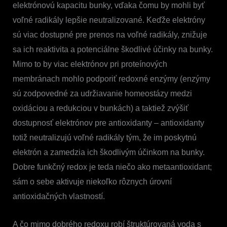
elektrónovú kapacitu bunky, vďaka čomu by mohli byť
voľné radikály lepšie neutralizované. Keďže elektróny
sú viac dostupné pre prenos na voľné radikály, znižuje
sa ich reaktivita a potenciálne škodlivé účinky na bunky.
Mimo to by viac elektrónov pri proteínových
membránach mohlo podporiť redoxné enzýmy (enzýmy
sú zodpovedné za udržiavanie homeostázy medzi
oxidáciou a redukciou v bunkách) a taktiež zvýšiť
dostupnosť elektrónov pre antioxidanty – antioxidanty
totiž neutralizujú voľné radikály tým, že im poskytnú
elektrón a zamedzia ich škodlivým účinkom na bunky.
Dobre funkčný redox je teda niečo ako metaantioxidant;
sám o sebe aktivuje niekoľko rôznych úrovní
antioxidačných vlastností.
A čo mimo dobrého redoxu robí štruktúrovaná voda s