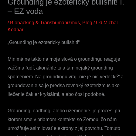
Grounding je ezoterický bullshit! I.
– EZ voda
/
Biohacking & Transhumanizmus
,
Blog
/ Od
Michal
Kodnar
„Grounding je ezoterický bullshit!“
Minimálne takto na moje slová o groundingu reaguje
väčšina ľudí, akonáhle tu a tam nejaký grounding
spomeniem. Na groundingu vraj „nie je nič vedecké“ a
groundovanie sa je predsa rovnaký ezoterizmus ako
liečenie čakier kryštálmi, alebo čosi podobné.
Grounding, earthing, alebo uzemnenie, je proces, pri
ktorom sme v priamom kontakte so Zemou, čo nám
umožňuje asimilovať elektróny z jej povrchu. Tomuto