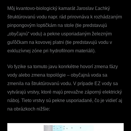
Môj kvantovo-biologický kamarát Jaroslav Ľachký
štruktúrovanú vodu napr. rád prirovnáva k rozhádzaným
pinpongovým loptičkám na stole (tie predstavujú
„obyčajnú“ vodu) a pekne usporiadaným železným
guľôčkam na kovovej platni (tie predstavujú vodu v
exkluzívnej zóne
pri hydrofilnom materiáli).
Vo fyzike sa tomuto javu konrkétne hovorí zmena fázy
vody alebo zmena topológie – obyčajná voda sa
zmenila na štruktúrovanú vodu. V prípade EZ vody sa
vytvárajú vrstvy, ktoré majú prevažne záporný elektrický
náboj. Tieto vrstvy sú pekne usporiadané, čo je vidieť aj
na obrázkoch nižšie: