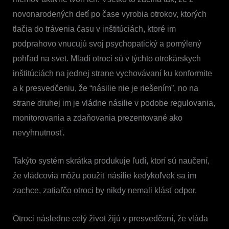
novonarodených detí po čase vyrobia otrokov, ktorých
tlačia do trávenia času v inštitúciách, ktoré im
podprahovo vnucujú svoj psychopatický a pomýlený
pohľad na svet. Mladí otroci sú v týchto otrokárskych
inštitúciách na jednej strane vychovávaní ku konformite
a k presvedčeniu, že “násilie nie je riešením”, no na
strane druhej im je vládne násilie v podobe regulovania,
monitorovania a zdaňovania prezentované ako
nevyhnutnosť.
Takýto systém skrátka produkuje ľudí, ktorí sú naučení,
že vládcovia môžu použiť násilie kedykoľvek sa im
zachce, zatiaľčo otroci by nikdy nemali klásť odpor.
Otroci následne celý život žijú v presvedčení, že vláda