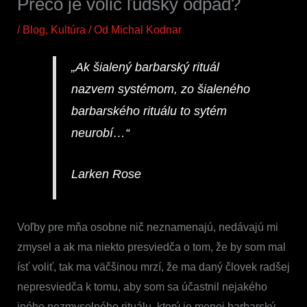
Prečo je volič ľudský odpad?
/
Blog
,
Kultúra
/ Od
Michal Kodnar
„Ak šialený barbarský rituál
nazvem systémom, zo šialeného
barbarského rituálu to sytém
neurobí…“
Larken Rose
Voľby pre mňa osobne nič neznamenajú, nedávajú mi
zmysel a ak ma niekto presviedča o tom, že by som mal
ísť voliť, tak ma väčšinou mrzí, že ma daný človek radšej
nepresviedča k tomu, aby som sa účastnil nejakého
iného nezmyselného rituálu, ktorý je menej barbarský.