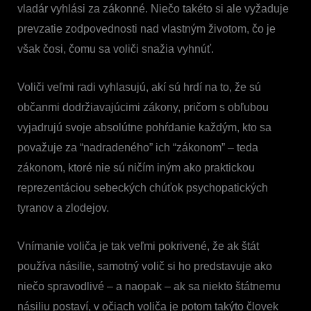
vladár vyhlási za zákonné. Niečo takéto si ale vyžaduje
prevzatie zodpovednosti nad vlastným životom, čo je
však čosi, čomu sa voliči snažia vyhnúť.
Voliči veľmi radi vyhlasujú, akí sú hrdí na to, že sú
občanmi dodržiavajúcimi zákony, pričom s obľubou
vyjadrujú svoje absolútne pohŕdanie každým, kto sa
považuje za “nadradeného” ich “zákonom” – teda
zákonom, ktoré nie sú ničím iným ako praktickou
reprezentáciou sebeckých chúťok psychopatických
tyranov a zlodejov.
Vnímanie voliča je tak veľmi pokrivené, že ak štát
používa násilie, samotný volič si ho predstavuje ako
niečo spravodlivé – a naopak – ak sa niekto štátnemu
násiliu postaví, v očiach voliča je potom takýto človek