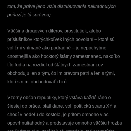
tom, že práve jeho vízia distribuovania nakradnutých
peňazí je tá správna).
Väčšina drogových dílerov, prostitútiek, alebo
príslušníkov ktorýchkoľvek iných povolaní – ktoré sú
voličmi vnímané ako podradné – je nepochybne
cnostnejšia ako hocktorý štátny zamestnanec, nakoľko
títo ľudia na rozdiel od štátnych zamestnancov
obchodujú len s tým, čo im právom patrí a len s tými,
ktorí s nimi obchodovať chcú.
Vzorný občan republiky, ktorý vstáva každé ráno o
šiestej do práce, platí dane, volí politickú stranu XY a
chodí v nedeľu do kostola, je pritom omnoho viac
opovrhnutiahodný a predstavuje omnoho väčšiu hrozbu