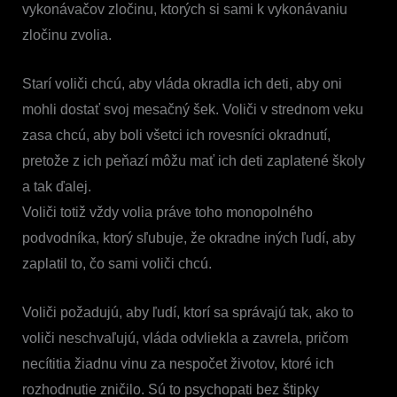
vykonávačov zločinu, ktorých si sami k vykonávaniu
zločinu zvolia.
Starí voliči chcú, aby vláda okradla ich deti, aby oni
mohli dostať svoj mesačný šek. Voliči v strednom veku
zasa chcú, aby boli všetci ich rovesníci okradnutí,
pretože z ich peňazí môžu mať ich deti zaplatené školy
a tak ďalej.
Voliči totiž vždy volia práve toho monopolného
podvodníka, ktorý sľubuje, že okradne iných ľudí, aby
zaplatil to, čo sami voliči chcú.
Voliči požadujú, aby ľudí, ktorí sa správajú tak, ako to
voliči neschvaľujú, vláda odvliekla a zavrela, pričom
necítitia žiadnu vinu za nespočet životov, ktoré ich
rozhodnutie zničilo. Sú to psychopati bez štipky