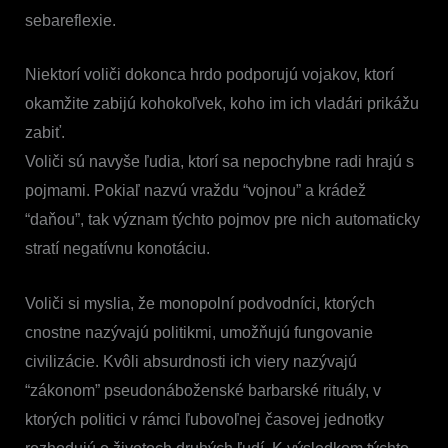
sebareflexie.
Niektorí voliči dokonca hrdo podporujú vojakov, ktorí
okamžite zabijú kohokoľvek, koho im ich vladári prikážu
zabiť.
Voliči sú navyše ľudia, ktorí sa nepochybne radi hrajú s
pojmami. Pokiaľ nazvú vraždu “vojnou” a krádež
“daňou”, tak význam týchto pojmov pre nich automaticky
stratí negatívnu konotáciu.
Voliči si myslia, že monopolní podvodníci, ktorých
cnostne nazývajú politikmi, umožňujú fungovanie
civilizácie. Kvôli absurdnosti ich viery nazývajú
“zákonom” pseudonáboženské barbarské rituály, v
ktorých politici v rámci ľubovoľnej časovej jednotky