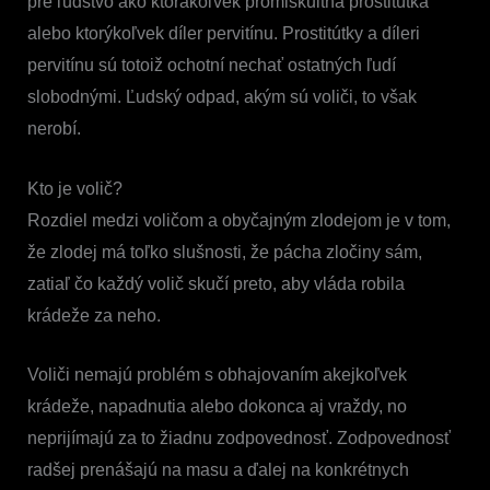
pre ľudstvo ako ktorákoľvek promiskuitná prostitútka
alebo ktorýkoľvek díler pervitínu. Prostitútky a díleri
pervitínu sú totoiž ochotní nechať ostatných ľudí
slobodnými. Ľudský odpad, akým sú voliči, to však
nerobí.
Kto je volič?
Rozdiel medzi voličom a obyčajným zlodejom je v tom,
že zlodej má toľko slušnosti, že pácha zločiny sám,
zatiaľ čo každý volič skučí preto, aby vláda robila
krádeže za neho.
Voliči nemajú problém s obhajovaním akejkoľvek
krádeže, napadnutia alebo dokonca aj vraždy, no
neprijímajú za to žiadnu zodpovednosť. Zodpovednosť
radšej prenášajú na masu a ďalej na konkrétnych