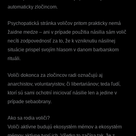
automaticky zločincom.
Psychopatická stránka voličov pritom prakticky nemá
žaidne medze – ani v prípade použitia násilia sám volič
necíti zodpovednosť za to, že k vzniknutiu násilnej
situácie prispel svojím hlasom v danom barbarskom
rituáli.
Voliči dokonca za zločincov radi označujú aj
anarchistov, voluntaryistov, či libertariánov; teda ľudí,
ktorí sú sami ochotní iniciovať násilie len a jedine v
prípade sebaobrany.
Ako sa rodia voliči?
Voliči aktívne budujú ekosystém mémov a ekosystém
mémov aktívne tvorí ich. Všetko to začína tak, že z