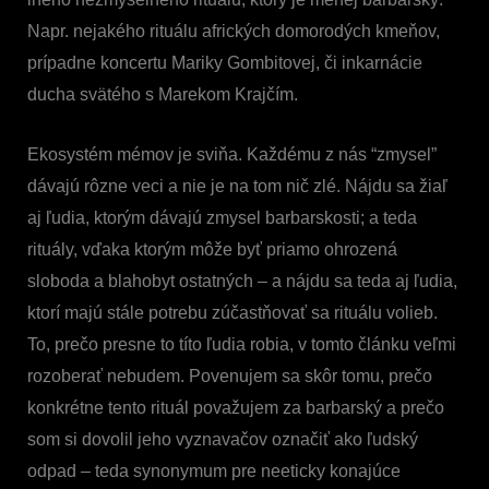
Napr. nejakého rituálu afrických domorodých kmeňov,
prípadne koncertu Mariky Gombitovej, či inkarnácie
ducha svätého s Marekom Krajčím.
Ekosystém mémov je sviňa. Každému z nás “zmysel”
dávajú rôzne veci a nie je na tom nič zlé. Nájdu sa žiaľ
aj ľudia, ktorým dávajú zmysel barbarskosti; a teda
rituály, vďaka ktorým môže byť priamo ohrozená
sloboda a blahobyt ostatných – a nájdu sa teda aj ľudia,
ktorí majú stále potrebu zúčastňovať sa rituálu volieb.
To, prečo presne to títo ľudia robia, v tomto článku veľmi
rozoberať nebudem. Povenujem sa skôr tomu, prečo
konkrétne tento rituál považujem za barbarský a prečo
som si dovolil jeho vyznavačov označiť ako ľudský
odpad – teda synonymum pre neeticky konajúce