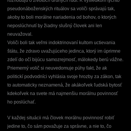
rozhodujú o životoch druhých ľudí. K výsledkom týchto
pseudonáboženských rituálov sa voliči správajú tak,
akoby to boli morálne nariadenia od bohov, o ktorých
neposlúchnutí by žiadny slušný človek ani len
neuvažoval.
Voliči boli tak veľmi indoktrinovaní kultom uctievania
štátu, že zdravo uvažujúceho jedinca, ktorý im úprimne
zdelí do očí bijúcu samozrejmosť, málokedy berú vážne.
Priemerný volič si neuvedomuje púhy fakt, že ak
politickí podvodníci vyhlásia svoje hrozby za zákon, tak
to automaticky neznamená, že akákoľvek ľudská bytosť
kdekoľvek na svete má najmenšiu morálnu povinnosť
ho poslúchať.
V každej situácii má človek morálnu povinnosť robiť
jedine to, čo sám považuje za správne, a nie to, čo