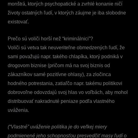
monštrá, ktorých psychopatické a zvrhlé konanie ničí
životy ostatných ľudí, v ktorých záujme je iba slobodne
existovať.
Prečo sú voliči horší než “kriminálnici”?
Voliči sú vetva tak neuveriteľne obmedzených ľudí, že
sami považujú napr. takého chlapíka, ktorý podniká v
drogovom biznise (pričom má na svoj biznis od
zákazníkov samé pozitívne ohlasy), za zločinca
hodného potrestania, zatiaľčo napr. takému politikovi
dobrovoľne odovzdajú svoj hlas vo voľbách, aby mohol
distribuovať nakradnuté peniaze podľa vlastného
uváženia.
(“Vlastné” uváženie politika je do veľkej miery
podmienené jeho schopnosťou presvedčiť masy ľudí o