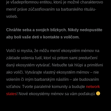
je všadeprítomnou entitou, ktorú je možné charakterovo
meniť práve zúčastňovaním sa barbarského rituálu­
volieb.
Chráňte seba a svojich blízkych. Nikdy nedopustite
aby boli vaše deti v kontakte s voličom.
Voliči si myslia, že môžu meniť ekosystém mémov na
základe volenia ľudí, ktorí sú pritom sami predurčení
daný ekosystém vytvárať. Nebuďte tak hlúpi a primítívni
ako voliči. Vytvárajte vlastný ekosystém mémov – nie
volením či iným barbarským násilím – ale budovaním
vzťahov. Tvorte paralelné komunity a budujte
network
states
! Nové ekosystémy mémov sa vám poďakujú