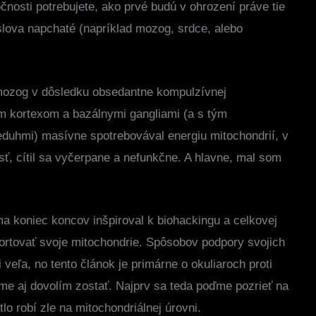
nosti potrebujete, ako prvé budú v ohrození práve tie
slova napchaté (napríklad mozog, srdce, alebo
mozog v dôsledku obsedantne kompulzívnej
ym kortexom a bazálnymi gangliami (a s tým
eduhmi) masívne spotrebovával energiu mitochondrií, v
ť, cítil sa vyčerpane a nefunkčne. A hlavne, mal som
a koniec koncov inšpiroval k biohackingu a celkovej
rtovať svoje mitochondrie. Spôsobov podpory svojich
 veľa, no tento článok je primárne o okuliaroch proti
téme aj dovolím zostať. Najprv sa teda poďme pozrieť na
lo robí zle na mitochondriálnej úrovni.