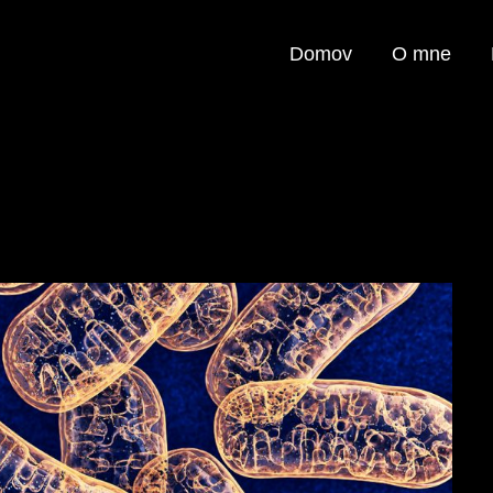
Domov
O mne