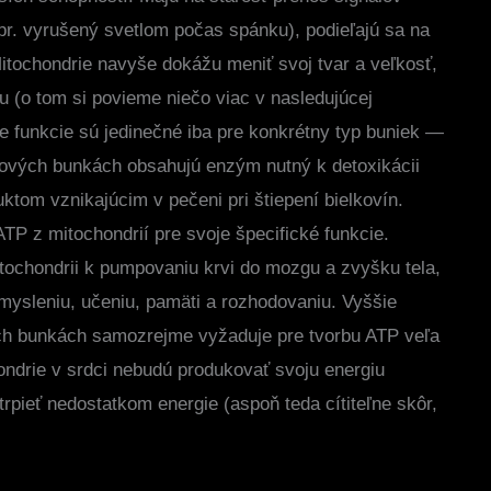
r. vyrušený svetlom počas spánku), podieľajú sa na
Mitochondrie navyše dokážu meniť svoj tvar a veľkosť,
u (o tom si povieme niečo viac v nasledujúcej
lne funkcie sú jedinečné iba pre konkrétny typ buniek —
ňových bunkách obsahujú enzým nutný k detoxikácii
tom vznikajúcim v pečeni pri štiepení bielkovín.
ATP z mitochondrií pre svoje špecifické funkcie.
tochondrii k pumpovaniu krvi do mozgu a zvyšku tela,
mysleniu, učeniu, pamäti a rozhodovaniu. Vyššie
h bunkách samozrejme vyžaduje pre tvorbu ATP veľa
hondrie v srdci nebudú produkovať svoju energiu
rpieť nedostatkom energie (aspoň teda cítiteľne skôr,