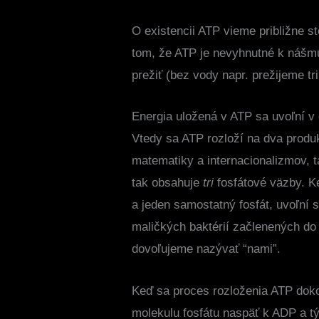
O existencii ATP vieme približne s
tom, že ATP je nevyhnutné k nášm
prežiť (bez vody napr. prežijeme t
Energia uložená v ATP sa uvoľní v 
Vtedy sa ATP rozloží na dva produk
matematiky a internacionalizmov, 
tak obsahuje
tri
fosfátové väzby. K
a jeden samostatný fosfát, uvoľní s
maličkých baktérií začlenených do
dovoľujeme nazývať “nami”.
Keď sa proces rozloženia ATP dokon
molekulu fosfátu naspäť k ADP a t