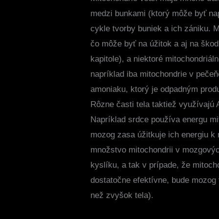
medzi bunkami (ktorý môže byť nap
cykle tvorby buniek a ich zániku. 
čo môže byť na úžitok a aj na škod
kapitole), a niektoré mitochondriá
napríklad iba mitochondrie v peče
amoniaku, ktorý je odpadným produk
Rôzne časti tela taktiež využívajú 
Napríklad srdce používa energu mi
mozog zasa úžitkuje ich energiu k 
množstvo mitochondrii v mozgovýc
kyslíku, a tak v prípade, že mitoc
dostatočne efektívne, bude mozog t
než zvyšok tela).