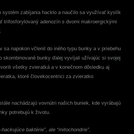
o systém zabíjania hacklo a naučilo sa využívať kyslík
ať trifosforylovaný adenozín s dvomi makroergickými
.
v sa napokon včlenil do iného typu bunky a v priebehu
o skombinované bunky ďalej vyvíjali užívajúc si svojej
vorili všetky zvieratká a v konečnom dôsledku aj
ieratka, ktoré človekocentrici za zvieratko
 stále nachádzajú vovnútri našich buniek, kde vyrábajú
nky potrebujú k životu.
hackujúce baktérie”, ale “mitochondrie”.