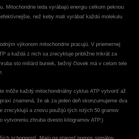
iu. Mitochondrie teda vyrábajú energiu celkom peknou
fektívnejšie, než keby mali vyrábať každú molekulu
hodným výkonom mitochondrie pracujú. V priemernej
P a každá z nich sa zrecykluje približne trikrát za
zhruba sto miliárd buniek, bežný človek má v celom tele
P.
 môže každý mitochondriálny cyklus ATP vytvoriť až
 praxi znamená, že ak za jeden deň skonzumujeme dva
rie zrecyklujú a znovu použijú tých istých 50 gramov
lo vytvoreniu zhruba dvesto kilogramov ATP.)
ích schopností. Majú na starosť prenos signálov