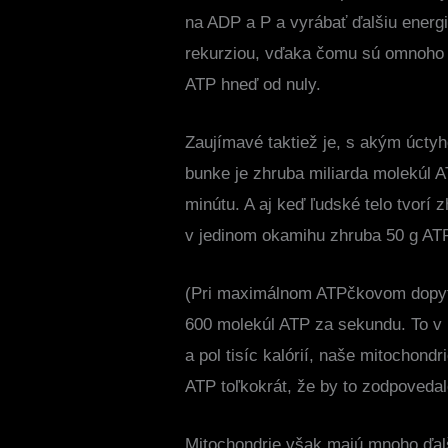
na ADP a P a vyrábať ďalšiu energ
rekurziou, vďaka čomu sú omnoho e
ATP hneď od nuly.
Zaujímavé taktiež je, s akým úcty
bunke je zhruba miliarda molekúl AT
minútu. A aj keď ľudské telo tvorí 
v jedinom okamihu zhruba 50 g AT
(Pri maximálnom ATPčkovom dopyte
600 molekúl ATP za sekundu. To v
a pol tisíc kalórií, naše mitochond
ATP toľkokrát, že by to zodpoveda
Mitochondrie však majú mnoho ďalš