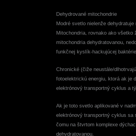
Dehydrované mitochondrie
Modré svetlo nielenže dehydratuje 
Mitochondria, rovnako ako všetko 
mitochondria dehydratovanou, nedok
funkčnej kyslík-hackujúcej baktérie
Chronické (čiže neustále/dlhotrva
fotoelektrickú energiu, ktorá ak j
elektrónový transportný cyklus a t
Ak je toto svetlo aplikované v nad
elektrónový transportný cyklus s
čomu na štvrtom komplexe dýchaci
dehydratovanou.