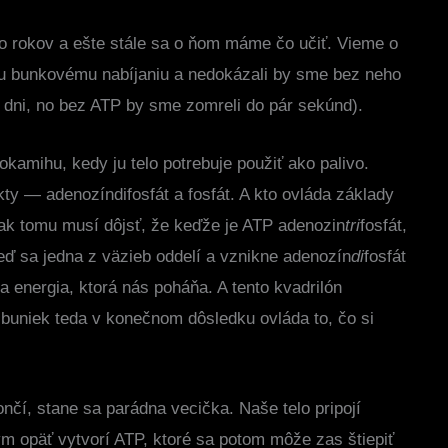
to rokov a ešte stále sa o ňom máme čo učiť. Vieme o
u bunkovému nabíjaniu a nedokázali by sme bez neho
ri dni, no bez ATP by sme zomreli do pár sekúnd).
okamihu, kedy ju telo potrebuje použiť ako palivo.
ty — adenozíndifosfát a fosfát. A kto ovláda základy
tak tomu musí dôjsť, že keďže je ATP adenozin
tri
fosfát,
eď sa jedna z väzieb oddelí a vznikne adenozín
di
fosfát
a energia, ktorá nás poháňa. A tento kvadrilón
 buniek teda v konečnom dôsledku ovláda to, čo si
čí, stane sa parádna vecička. Naše telo pripojí
ým opäť vytvorí ATP, ktoré sa potom môže zas štiepiť